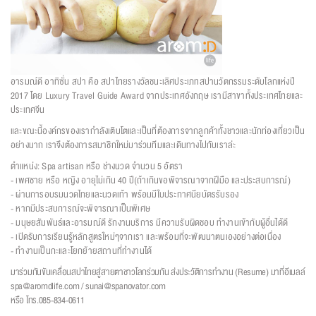
อารมณ์ดี อาทิซั่น สปา คือ สปาไทยรางวัลชนะเลิศประเภทสปานวัตกรรมระดับโลกแห่งปี
2017 โดย Luxury Travel Guide Award จากประเทศอังกฤษ เรามีสาขาทั้งประเทศไทยและ
ประเทศจีน
และขณะนี้องค์กรของเรากำลังเติบโตและเป็นที่ต้องการจากลูกค้าทั้งชาวและนักท่องเที่ยวเป็น
อย่างมาก เราจึงต้องการสมาชิกใหม่มาร่วมทีมและเดินทางไปกับเราล่ะ
ตำแหน่ง: Spa artisan หรือ ช่างนวด จำนวน 5 อัตรา
- เพศชาย หรือ หญิง อายุไม่เกิน 40 ปี(ถ้าเกินขอพิจารณาจากฝีมือ และประสบการณ์)
- ผ่านการอบรมนวดไทยและนวดเท้า พร้อมมีใบประกาศนียบัตรรับรอง
- หากมีประสบการณ์จะพิจารณาเป็นพิเศษ
- มนุษยสัมพันธ์และอารมณ์ดี รักงานบริการ มีความรับผิดชอบ ทำงานเข้ากับผู้อื่นได้ดี
- เปิดรับการเรียนรู้หลักสูตรใหม่ๆจากเรา และพร้อมที่จะพัฒนาตนเองอย่างต่อเนื่อง
- ทำงานเป็นกะและโยกย้ายสถานที่ทำงานได้
มาร่วมกันขับเคลื่อนสปาไทยสู่สายตาชาวโลกร่วมกัน ส่งประวัติการทำงาน (Resume) มาที่อีเมลล์
spa@aromdlife.com / sunai@spanovator.com
หรือ โทร.085-834-0611