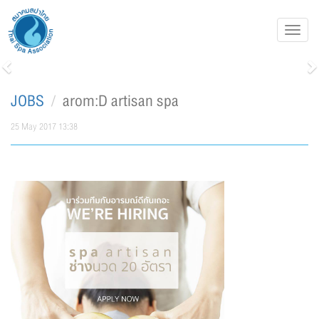
Toggl
navig
Previous
N
JOBS
arom:D artisan spa
25 May 2017 13:38